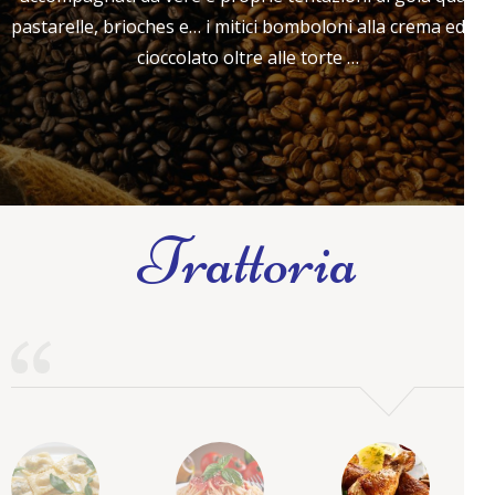
pastarelle, brioches e… i mitici bomboloni alla crema ed al
cioccolato oltre alle torte …
Trattoria
prev
next