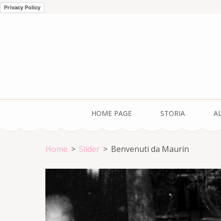
Privacy Policy
Passa
al
contenuto
(premi
invio)
HOME PAGE
STORIA
A
Home
>
Slider
>
Benvenuti da Maurin